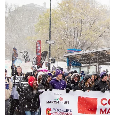
Equipo de El Pueblo Católico
14 may
1 min de lectura
INVITACIÓN: Histórica Procesión Eucarística por el centro de
Denver con el arzobispo James Golka
Durante el fin de semana de la Solemnidad del Corpus Christi, los
fieles de toda la Arquidiócesis de Denver están invitados a dar
testimonio público de la Presencia Real de Jesús en la Eucaristía. A
lo largo de su ministerio en la tierra, Jesús fue conocido por ir
“recorriendo todos los pueblos y aldeas, enseñando en sus