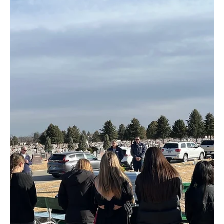
Aaron Lambert
6 mar
21 min de lectura
Arzobispo Samuel Aquila: 13+ años en la misión
Una cronología del servicio episcopal en el norte de Colorado
(Foto por Dan Petty/El Pueblo Católico) 2015—2016: Restauración
del orden de los sacramentos de iniciación y Sealed & Sent "El
mundo necesita santos. Si bien nuestra sociedad se aleja de la fe
y se olvida de Dios, todavía anhela el testimonio alegre de quienes
han sido transformados por Cristo. Además, las nuevas
generaciones de católicos necesitan la gracia de Dios para
sostenerse en sus entornos no cristianos. Pa