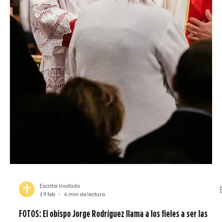
Seminaristas, sacerdotes y fieles reflexionan sobre la vida de un
querido rector del seminario St. John Vianney Fieles de toda la
arquidiócesis se reunieron para orar y honrar a Monseñor Michael
Glenn en lo que se convertirá en una Misa anual. (Foto de Kaylee
Stoll) Por Kaylee Stoll El mensaje del evangelio resonó en toda la
iglesia: “Bien hecho, siervo bueno y fiel”. Parecía muy apropiado
que ese fuera el tema de la Misa conmemorativa por monseñor
Michael Glenn el sábado 28