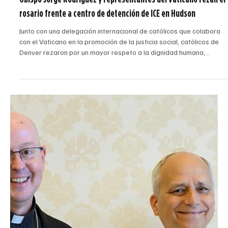
Escritor Invitado
15 jul
4 min de lectura
Obispo Jorge Rodríguez y representantes del Vaticano rezan el
rosario frente a centro de detención de ICE en Hudson
Junto con una delegación internacional de católicos que colabora
con el Vaticano en la promoción de la justicia social, católicos de
Denver rezaron por un mayor respeto a la dignidad humana,
especialmente la de los migrantes. El obispo auxiliar de Denver,
Jorge Rodríguez, reza el Rosario frente al Centro Correccional de
Hudson, que reabrirá como centro de detención para el Servicio
de Inmigración y Control de Aduanas de los Estados Unidos (ICE).
(Foto de Joe Donelson/El Puebl