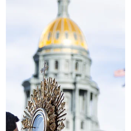
André Escaleira, Jr.
8 jul
2 min de lectura
El arzobispo James, arzobispo emérito Samuel y obispo Jorge
se reúnen con el papa León XIV
(Fotos ©Vatican Media) Sin duda, la peregrinación del palio fue
una experiencia bendecida y única para los peregrinos, pero hubo
un momento especial para los pastores del norte de Colorado que
destacó por encima de todos: ¡conocer al papa León XIV! Durante
su estancia en Roma para la peregrinación y la Misa del Palio, el
arzobispo de Denver, Mons. James Golka; el arzobispo emérito
Samuel J. Aquila; y el obispo auxiliar de Denver, Mons. Jorge
Rodríguez, junto con John Magee, c