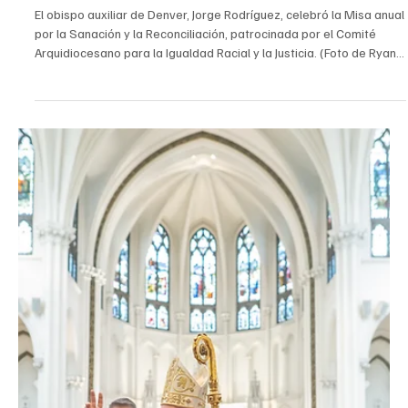
Una historia de amor con Dios: norte de Colorado vuelve a casa
en la Iglesia católica
El obispo auxiliar de Denver, Jorge Rodríguez, animó a quienes
entrarán en la Iglesia esta Pascua a entrar en la historia de amor
divina durante la ceremonia anual del Rito de Elección en la
parroquia Our Lady of the Valley en Windsor. (Foto por Joe
Donelson/El Pueblo Católico) Por Joe Donelson El mes pasado, la
parroquia Our Lady of the Valley en Windsor se llenó por completo
de fieles del norte de Colorado, mientras catecúmenos y sus
padrinos celebraban el Rito de Elección,