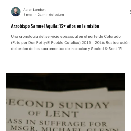
Escritor Invitado
11 mar
4 min de lectura
Católicos de Denver se reúnen para llevar al altar las heridas
del racismo en una Misa especial
El obispo auxiliar de Denver, Jorge Rodríguez, celebró la Misa anual
por la Sanación y la Reconciliación, patrocinada por el Comité
Arquidiocesano para la Igualdad Racial y la Justicia. (Foto de Ryan
Brady) Por Ryan Brady Católicos de toda la arquidiócesis se