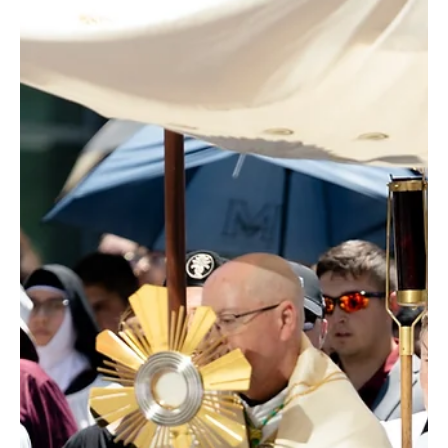
André Escaleira, Jr.
20 may
2 min de lectura
INVITACIÓN | “Vengan, coman”: Celebración jubilar por los 50
años de sacerdocio del arzobispo Samuel Aquila
¿Qué mejor manera de celebrar 50 años de sacerdocio que con
una Misa con el arzobispo Emérito Samuel Aquila, una fiesta