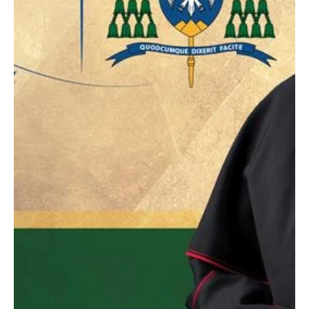
de Denver y reúne a cientos de fieles
Católicos de todo el norte de Colorado se reunieron para honrar a
Jesús en la Eucaristía con oración, cantos y testimonio público por
las calles de Denver. El padre Paul Nguyen, O.M.V., párroco de la
parroquia Holy Ghost en Denver, camina con una custodia durante
la procesión eucarística de Corpus Christi por el centro de Denver.
(Foto por André Escaleira, Jr.) Sirenas, cláxones y… ¿himnos? Quizá
no sea la combinación más común para una tarde de sábado en el
centro de Denver,