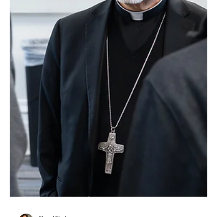
André Escaleira, Jr.
17 abr
8 min de lectura
“El antídoto es el amor”: arzobispo James destaca testimonio
de fe en Marcha por la Vida bajo la nieve en Colorado
Defensores de la vida se reúnen en Denver para promover una
cultura de la vida arraigada en Cristo, la compasión y el apoyo a
las madres y los niños. La Marcha por la Vida Colorado de 2026
estuvo a punto de verse eclipsada por las nubes, la nieve, el frío y
los desafíos del mundo. En cambio, los manifestantes se
mantuvieron firmes con espíritu de alegría y esperanza. (Foto de
André Escaleira, Jr./El Pueblo Católico) “¡Frío, nieve, viento!”
“¡Bendigan al Señor!” “Don de la vid