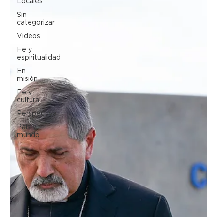
Locales
Sin
categorizar
Videos
Fe y
espiritualidad
En
misión
Fe y
cultura
Perspectiva
País y
mundo