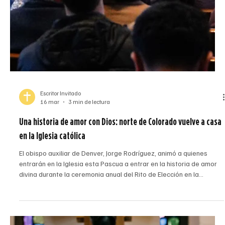
Sheryl Tirol
8 abr
5 min de lectura
Obispo Jorge Rodríguez reflexiona sobre la fe, la inmigración y
la defensa en la Universidad Regis
El obispo auxiliar Jorge Rodríguez y el padre Luke Barder
participaron en un encuentro en la Universidad Regis sobre fe,
inmigración y participación cívica. (Foto cortesía de la Universidad
Regis) El 27 de marzo, la Universidad Regis reunió a estudiantes,
profesores, clérigos y miembros de la comunidad para un
encuentro de medio día que analizó la intersección entre la fe
católica, la política migratoria y la participación cívica, y llamó a los
asistentes a responder no con i