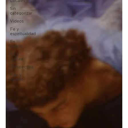
Locales
Sin
categorizar
Videos
Fe y
espiritualidad
En
misión
Fe y
cultura
Perspectiva
País y
mundo