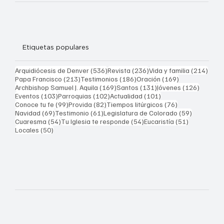
Video
Etiquetas populares
536 entradas
236 entradas
214 
Arquidiócesis de Denver
(536)
Revista
(236)
Vida y familia
(214)
213 entradas
186 entradas
169 entradas
Papa Francisco
(213)
Testimonios
(186)
Oración
(169)
169 entradas
131 entradas
126 ent
Archbishop Samuel J. Aquila
(169)
Santos
(131)
Jóvenes
(126)
103 entradas
102 entradas
101 entradas
Eventos
(103)
Parroquias
(102)
Actualidad
(101)
99 entradas
82 entradas
76 entradas
Conoce tu fe
(99)
Provida
(82)
Tiempos litúrgicos
(76)
69 entradas
61 entradas
59 entrad
Navidad
(69)
Testimonio
(61)
Legislatura de Colorado
(59)
54 entradas
54 entradas
51 entrada
Cuaresma
(54)
Tu Iglesia te responde
(54)
Eucaristía
(51)
50 entradas
Locales
(50)