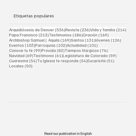
Etiquetas populares
536 entradas
236 entradas
214 
Arquidiócesis de Denver
(536)
Revista
(236)
Vida y familia
(214)
213 entradas
186 entradas
169 entradas
Papa Francisco
(213)
Testimonios
(186)
Oración
(169)
169 entradas
131 entradas
126 ent
Archbishop Samuel J. Aquila
(169)
Santos
(131)
Jóvenes
(126)
103 entradas
102 entradas
101 entradas
Eventos
(103)
Parroquias
(102)
Actualidad
(101)
99 entradas
82 entradas
76 entradas
Conoce tu fe
(99)
Provida
(82)
Tiempos litúrgicos
(76)
69 entradas
61 entradas
59 entrad
Navidad
(69)
Testimonio
(61)
Legislatura de Colorado
(59)
54 entradas
54 entradas
51 entrada
Cuaresma
(54)
Tu Iglesia te responde
(54)
Eucaristía
(51)
50 entradas
Locales
(50)
Read our publication in English