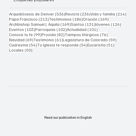
536 entradas
236 entradas
214 
Arquidiócesis de Denver
(536)
Revista
(236)
Vida y familia
(214)
213 entradas
186 entradas
169 entradas
Papa Francisco
(213)
Testimonios
(186)
Oración
(169)
169 entradas
131 entradas
126 ent
Archbishop Samuel J. Aquila
(169)
Santos
(131)
Jóvenes
(126)
103 entradas
102 entradas
101 entradas
Eventos
(103)
Parroquias
(102)
Actualidad
(101)
99 entradas
82 entradas
76 entradas
Conoce tu fe
(99)
Provida
(82)
Tiempos litúrgicos
(76)
69 entradas
61 entradas
59 entrad
Navidad
(69)
Testimonio
(61)
Legislatura de Colorado
(59)
54 entradas
54 entradas
51 entrada
Cuaresma
(54)
Tu Iglesia te responde
(54)
Eucaristía
(51)
50 entradas
Locales
(50)
Read our publication in English