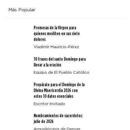
Más Popular
Promesas de la Virgen para
quienes mediten en sus siete
dolores
Vladimir Mauricio-Pérez
Alegría y diversión toman las alturas en Fiat Fest del
10 frases del santo Domingo para
campamento Annunciation Heights
llevar a la oración
Equipo de El Pueblo Católico
Prepárate para el Domingo de la
Divina Misericordia 2026 con
estos 10 datos esenciales
Escritor Invitado
Nombramientos de sacerdotes:
julio de 2026
Arquidiócesis de Denver