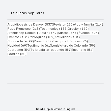
Etiquetas populares
537 entradas
236 entradas
214 
Arquidiócesis de Denver
(537)
Revista
(236)
Vida y familia
(214)
213 entradas
186 entradas
169 entradas
Papa Francisco
(213)
Testimonios
(186)
Oración
(169)
169 entradas
131 entradas
126 ent
Archbishop Samuel J. Aquila
(169)
Santos
(131)
Jóvenes
(126)
103 entradas
102 entradas
101 entradas
Eventos
(103)
Parroquias
(102)
Actualidad
(101)
99 entradas
82 entradas
76 entradas
Conoce tu fe
(99)
Provida
(82)
Tiempos litúrgicos
(76)
69 entradas
61 entradas
59 entrad
Navidad
(69)
Testimonio
(61)
Legislatura de Colorado
(59)
54 entradas
54 entradas
51 entrada
Cuaresma
(54)
Tu Iglesia te responde
(54)
Eucaristía
(51)
50 entradas
Locales
(50)
Read our publication in English