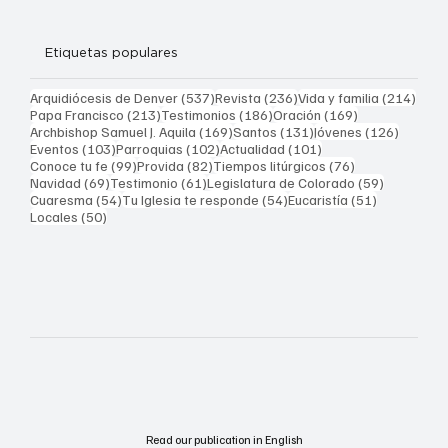
Etiquetas populares
537 entradas
236 entradas
214 
Arquidiócesis de Denver
(537)
Revista
(236)
Vida y familia
(214)
213 entradas
186 entradas
169 entradas
Papa Francisco
(213)
Testimonios
(186)
Oración
(169)
169 entradas
131 entradas
126 ent
Archbishop Samuel J. Aquila
(169)
Santos
(131)
Jóvenes
(126)
103 entradas
102 entradas
101 entradas
Eventos
(103)
Parroquias
(102)
Actualidad
(101)
99 entradas
82 entradas
76 entradas
Conoce tu fe
(99)
Provida
(82)
Tiempos litúrgicos
(76)
69 entradas
61 entradas
59 entrad
Navidad
(69)
Testimonio
(61)
Legislatura de Colorado
(59)
54 entradas
54 entradas
51 entrada
Cuaresma
(54)
Tu Iglesia te responde
(54)
Eucaristía
(51)
50 entradas
Locales
(50)
Read our publication in English