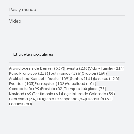
País y mundo
Video
Etiquetas populares
537 entradas
236 entradas
214 
Arquidiócesis de Denver
(537)
Revista
(236)
Vida y familia
(214)
213 entradas
186 entradas
169 entradas
Papa Francisco
(213)
Testimonios
(186)
Oración
(169)
169 entradas
131 entradas
126 ent
Archbishop Samuel J. Aquila
(169)
Santos
(131)
Jóvenes
(126)
103 entradas
102 entradas
101 entradas
Eventos
(103)
Parroquias
(102)
Actualidad
(101)
99 entradas
82 entradas
76 entradas
Conoce tu fe
(99)
Provida
(82)
Tiempos litúrgicos
(76)
69 entradas
61 entradas
59 entrad
Navidad
(69)
Testimonio
(61)
Legislatura de Colorado
(59)
54 entradas
54 entradas
51 entrada
Cuaresma
(54)
Tu Iglesia te responde
(54)
Eucaristía
(51)
50 entradas
Locales
(50)