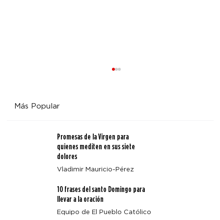
Más Popular
Promesas de la Virgen para
quienes mediten en sus siete
dolores
Vladimir Mauricio-Pérez
Pasillos de hospital convertidos en tierra santa:
10 frases del santo Domingo para
ministros extraordinarios comparten el amor sanador
llevar a la oración
de Cristo
Equipo de El Pueblo Católico