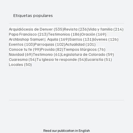
Etiquetas populares
535 entradas
236 entradas
214 
Arquidiócesis de Denver
(535)
Revista
(236)
Vida y familia
(214)
213 entradas
186 entradas
169 entradas
Papa Francisco
(213)
Testimonios
(186)
Oración
(169)
169 entradas
131 entradas
126 ent
Archbishop Samuel J. Aquila
(169)
Santos
(131)
Jóvenes
(126)
103 entradas
102 entradas
101 entradas
Eventos
(103)
Parroquias
(102)
Actualidad
(101)
99 entradas
82 entradas
76 entradas
Conoce tu fe
(99)
Provida
(82)
Tiempos litúrgicos
(76)
69 entradas
61 entradas
59 entrad
Navidad
(69)
Testimonio
(61)
Legislatura de Colorado
(59)
54 entradas
54 entradas
51 entrada
Cuaresma
(54)
Tu Iglesia te responde
(54)
Eucaristía
(51)
50 entradas
Locales
(50)
Read our publication in English