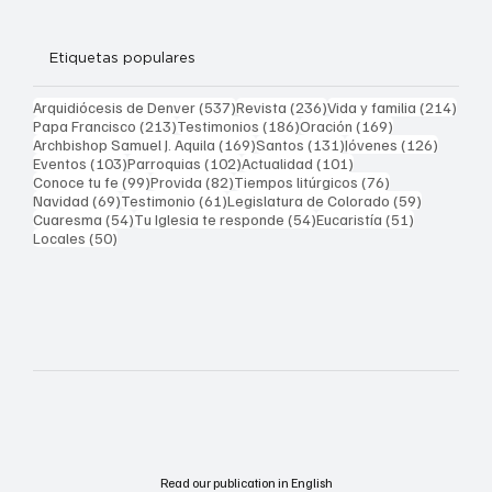
Etiquetas populares
537 entradas
236 entradas
214 
Arquidiócesis de Denver
(537)
Revista
(236)
Vida y familia
(214)
213 entradas
186 entradas
169 entradas
Papa Francisco
(213)
Testimonios
(186)
Oración
(169)
169 entradas
131 entradas
126 ent
Archbishop Samuel J. Aquila
(169)
Santos
(131)
Jóvenes
(126)
103 entradas
102 entradas
101 entradas
Eventos
(103)
Parroquias
(102)
Actualidad
(101)
99 entradas
82 entradas
76 entradas
Conoce tu fe
(99)
Provida
(82)
Tiempos litúrgicos
(76)
69 entradas
61 entradas
59 entrad
Navidad
(69)
Testimonio
(61)
Legislatura de Colorado
(59)
54 entradas
54 entradas
51 entrada
Cuaresma
(54)
Tu Iglesia te responde
(54)
Eucaristía
(51)
50 entradas
Locales
(50)
Read our publication in English